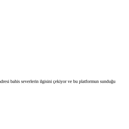
dresi bahis severlerin ilgisini çekiyor ve bu platformun sunduğu