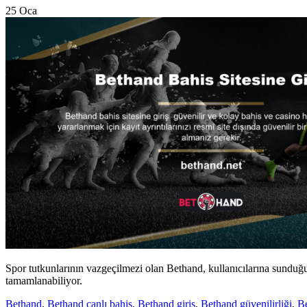
25
Oca
Spor tutkunlarının vazgeçilmezi olan Bethand, kullanıcılarına sunduğu g
tamamlanabiliyor.
Bethand
,
Bethand canlı bahis
,
Bethand giriş
,
Bethand güvenilirliği
,
Be