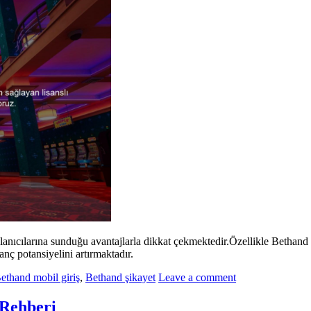
anıcılarına sunduğu avantajlarla dikkat çekmektedir.Özellikle Bethand c
nç potansiyelini artırmaktadır.
ethand mobil giriş
,
Bethand şikayet
Leave a comment
 Rehberi