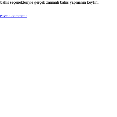
ı bahis seçenekleriyle gerçek zamanlı bahis yapmanın keyfini
eave a comment