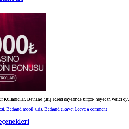
.Kullanıcılar, Bethand giriş adresi sayesinde birçok heyecan verici oyu
esi
,
Bethand mobil giriş
,
Bethand şikayet
Leave a comment
eçenekleri