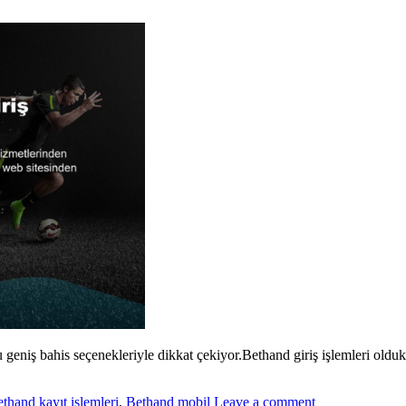
eniş bahis seçenekleriyle dikkat çekiyor.Bethand giriş işlemleri oldukça 
thand kayıt işlemleri
,
Bethand mobil
Leave a comment