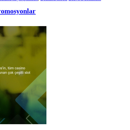
romosyonlar