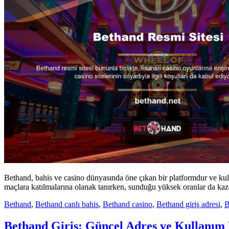
Bethand, bahis ve casino dünyasında öne çıkan bir platformdur ve kull
maçlara katılmalarına olanak tanırken, sunduğu yüksek oranlar da kaza
Bethand
,
Bethand canlı bahis
,
Bethand casino
,
Bethand giriş adresi
,
B
Bethand Giriş: Güncel Adres ve Kullanım