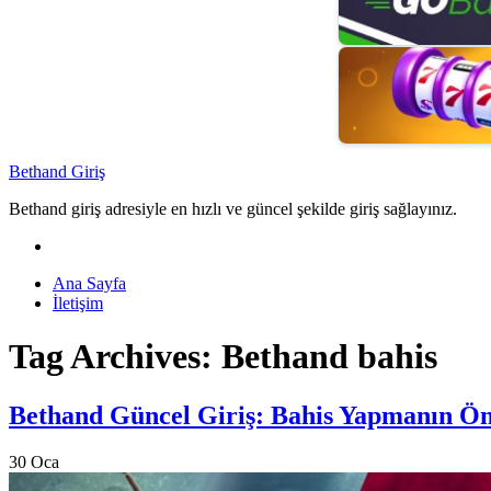
Skip
Bethand Giriş
to
Bethand giriş adresiyle en hızlı ve güncel şekilde giriş sağlayınız.
content
Ana Sayfa
İletişim
Tag Archives:
Bethand bahis
Bethand Güncel Giriş: Bahis Yapmanın Ön
30
Oca