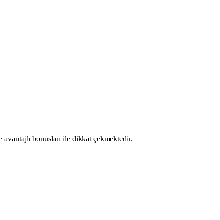
e avantajlı bonusları ile dikkat çekmektedir.