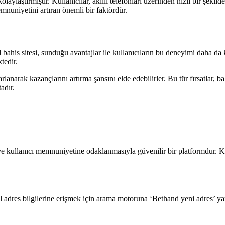
aylaştırmıştır. Kullanıcılar, akıllı telefonları üzerinden hızlı bir şeki
mnuniyetini artıran önemli bir faktördür.
bahis sitesi, sunduğu avantajlar ile kullanıcıların bu deneyimi daha da ke
tedir.
narak kazançlarını artırma şansını elde edebilirler. Bu tür fırsatlar, ba
adır.
ve kullanıcı memnuniyetine odaklanmasıyla güvenilir bir platformdur. Ku
l adres bilgilerine erişmek için arama motoruna ‘Bethand yeni adres’ yaz