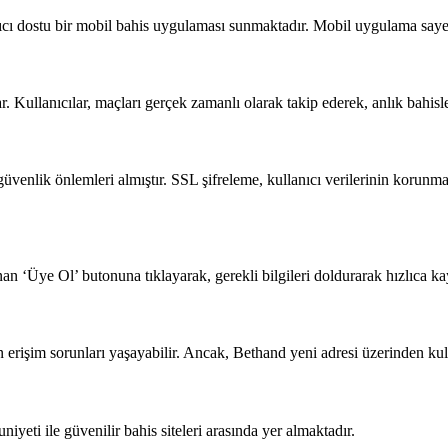
anıcı dostu bir mobil bahis uygulaması sunmaktadır. Mobil uygulama sayes
r. Kullanıcılar, maçları gerçek zamanlı olarak takip ederek, anlık bahisle
li güvenlik önlemleri almıştır. SSL şifreleme, kullanıcı verilerinin kor
n ‘Üye Ol’ butonuna tıklayarak, gerekli bilgileri doldurarak hızlıca kay
n erişim sorunları yaşayabilir. Ancak, Bethand yeni adresi üzerinden kull
iyeti ile güvenilir bahis siteleri arasında yer almaktadır.