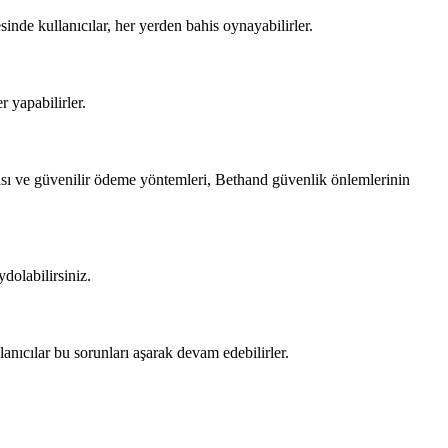
inde kullanıcılar, her yerden bahis oynayabilirler.
r yapabilirler.
unması ve güvenilir ödeme yöntemleri, Bethand güvenlik önlemlerinin
dolabilirsiniz.
anıcılar bu sorunları aşarak devam edebilirler.