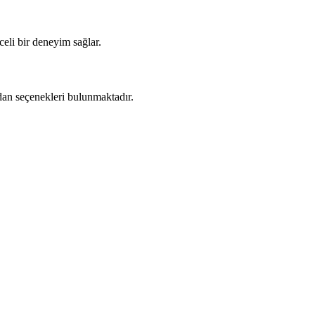
celi bir deneyim sağlar.
zdan seçenekleri bulunmaktadır.