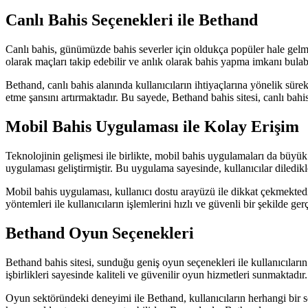
Canlı Bahis Seçenekleri ile Bethand
Canlı bahis, günümüzde bahis severler için oldukça popüler hale gelmiş
olarak maçları takip edebilir ve anlık olarak bahis yapma imkanı bulab
Bethand, canlı bahis alanında kullanıcıların ihtiyaçlarına yönelik sürek
etme şansını artırmaktadır. Bu sayede, Bethand bahis sitesi, canlı bahis
Mobil Bahis Uygulaması ile Kolay Erişim
Teknolojinin gelişmesi ile birlikte, mobil bahis uygulamaları da büyük
uygulaması geliştirmiştir. Bu uygulama sayesinde, kullanıcılar diledikler
Mobil bahis uygulaması, kullanıcı dostu arayüzü ile dikkat çekmektedir
yöntemleri ile kullanıcıların işlemlerini hızlı ve güvenli bir şekilde ge
Bethand Oyun Seçenekleri
Bethand bahis sitesi, sunduğu geniş oyun seçenekleri ile kullanıcıların i
işbirlikleri sayesinde kaliteli ve güvenilir oyun hizmetleri sunmaktadır.
Oyun sektöründeki deneyimi ile Bethand, kullanıcıların herhangi bir sor