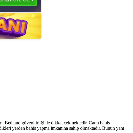
rm, Bethand güvenilirliği ile dikkat çekmektedir. Canlı bahis
tedikleri yerden bahis yapma imkanına sahip olmaktadır. Bunun yanı