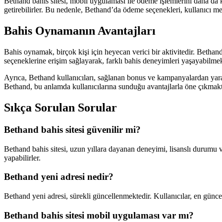
Bethand bahis sitesi, mobil uygulaması ile ödeme işlemlerini daha da kol
getirebilirler. Bu nedenle, Bethand’da ödeme seçenekleri, kullanıcı me
Bahis Oynamanın Avantajları
Bahis oynamak, birçok kişi için heyecan verici bir aktivitedir. Bethand 
seçeneklerine erişim sağlayarak, farklı bahis deneyimleri yaşayabilmek
Ayrıca, Bethand kullanıcıları, sağlanan bonus ve kampanyalardan yararla
Bethand, bu anlamda kullanıcılarına sunduğu avantajlarla öne çıkmakt
Sıkça Sorulan Sorular
Bethand bahis sitesi güvenilir mi?
Bethand bahis sitesi, uzun yıllara dayanan deneyimi, lisanslı durumu 
yapabilirler.
Bethand yeni adresi nedir?
Bethand yeni adresi, sürekli güncellenmektedir. Kullanıcılar, en günce
Bethand bahis sitesi mobil uygulaması var mı?